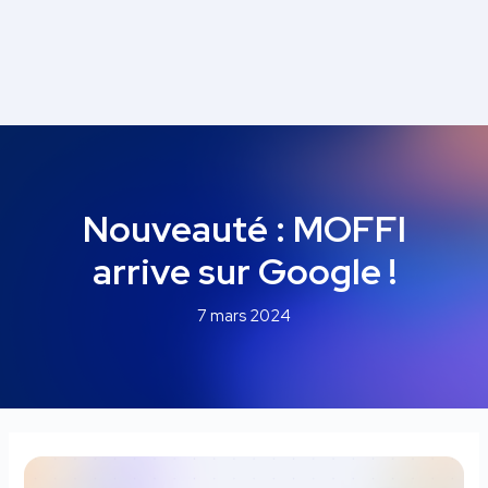
Navigation
des
articles
Nouveauté : MOFFI
arrive sur Google !
7 mars 2024