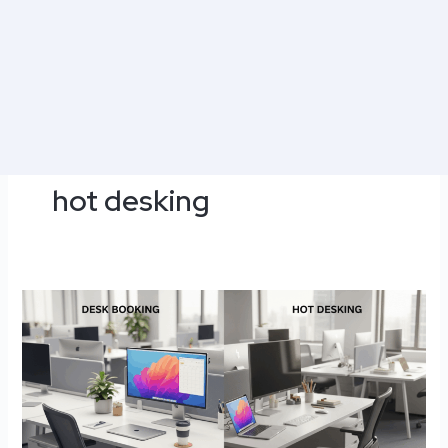
hot desking
Desk
Booking
vs
Hot
Desking
:
Le