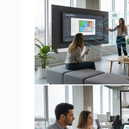
Guide
Complet
2026
(Organisation,
Outils
&
Mise
en
Place)