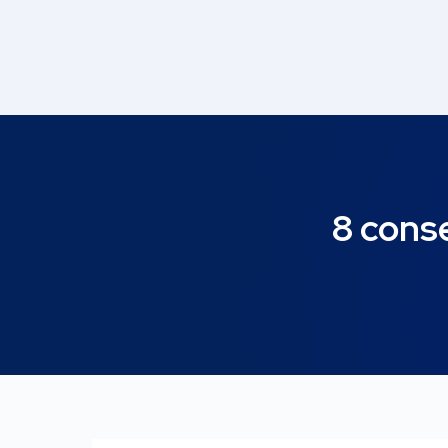
Navigation
des
articles
8 conse