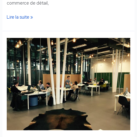
commerce de détail,
Lire la suite »
Le
coworking
:
une
tendance
en
pleine
croissance
?