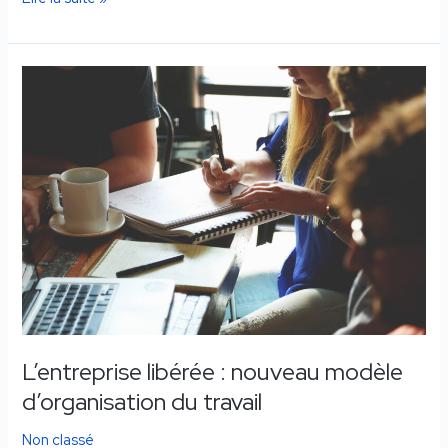
L’entreprise
libérée
:
nouveau
modèle
d’organisation
du
travail
L’entreprise libérée : nouveau modèle
d’organisation du travail
Non classé