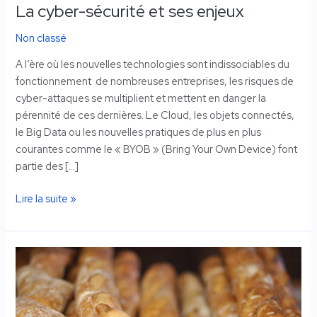
La cyber-sécurité et ses enjeux
Non classé
A l’ère où les nouvelles technologies sont indissociables du
fonctionnement de nombreuses entreprises, les risques de
cyber-attaques se multiplient et mettent en danger la
pérennité de ces dernières. Le Cloud, les objets connectés,
le Big Data ou les nouvelles pratiques de plus en plus
courantes comme le « BYOB » (Bring Your Own Device) font
partie des […]
Lire la suite »
Quel
avenir
pour
le