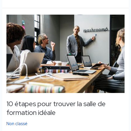
10
étapes
pour
trouver
la
salle
de
formation
idéale
10 étapes pour trouver la salle de
formation idéale
Non classé