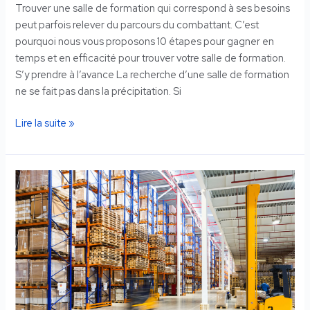
Trouver une salle de formation qui correspond à ses besoins
peut parfois relever du parcours du combattant. C’est
pourquoi nous vous proposons 10 étapes pour gagner en
temps et en efficacité pour trouver votre salle de formation.
S’y prendre à l’avance La recherche d’une salle de formation
ne se fait pas dans la précipitation. Si
Lire la suite »
Delaplace.pro
:
une
solution
de
stockage
pour
les