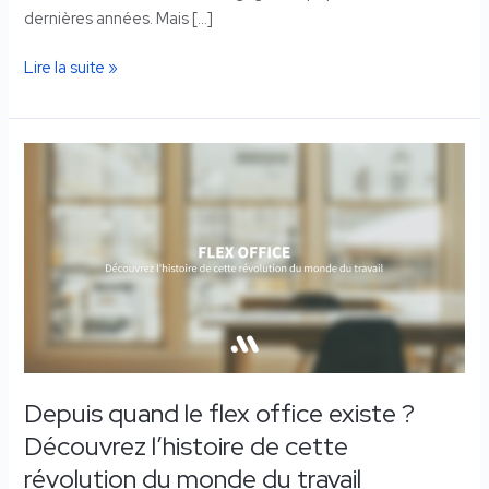
dernières années. Mais […]
Lire la suite »
Depuis
quand
le
flex
office
existe
?
Découvrez
l’histoire
de
Depuis quand le flex office existe ?
cette
Découvrez l’histoire de cette
révolution
du
révolution du monde du travail