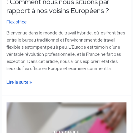
: Comment nous nous situons par
nous
situons
rapport à nos voisins Européens ?
par
Flex office
rapport
à
Bienvenue dans le monde du travail hybride, où les frontières
nos
entre le bureau traditionnel et l’environnement de travail
voisins
flexible s’estompent peu à peu. L’Europe est témoin d’une
Européens
véritable révolution professionnelle, et la France ne fait pas
?
exception. Dans cet article, nous allons explorer l’état des
lieux du flex office en Europe et examiner comment la
Lire la suite »
Travail
en
mode
flex