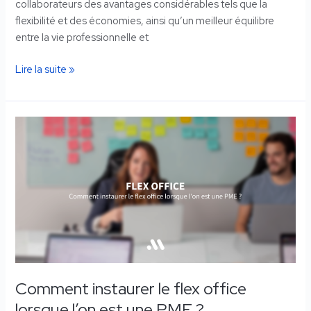
collaborateurs des avantages considérables tels que la
flexibilité et des économies, ainsi qu’un meilleur équilibre
entre la vie professionnelle et
Lire la suite »
Comment
instaurer
le
flex
office
lorsque
l’on
est
une
PME
Comment instaurer le flex office
?
lorsque l’on est une PME ?