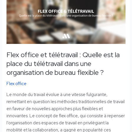
télétravail
:
Quelle
est
la
place
du
Flex office et télétravail : Quelle est la
télétravail
place du télétravail dans une
dans
une
organisation de bureau flexible ?
organisation
Flex office
de
bureau
Le monde du travail évolue à une vitesse fulgurante,
flexible
remettant en question les méthodes traditionnelles de travail
?
en faveur de nouvelles approches plus flexibles et
innovantes. Le concept de flex office, qui consiste à repenser
l’organisation des espaces de travail en privilégiant la
mobilité et la collaboration, a gagné en popularité ces