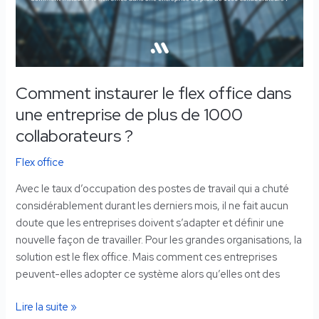
dans
une
entreprise
de
plus
Comment instaurer le flex office dans
de
une entreprise de plus de 1000
1000
collaborateurs
collaborateurs ?
?
Flex office
Avec le taux d’occupation des postes de travail qui a chuté
considérablement durant les derniers mois, il ne fait aucun
doute que les entreprises doivent s’adapter et définir une
nouvelle façon de travailler. Pour les grandes organisations, la
solution est le flex office. Mais comment ces entreprises
peuvent-elles adopter ce système alors qu’elles ont des
Lire la suite »