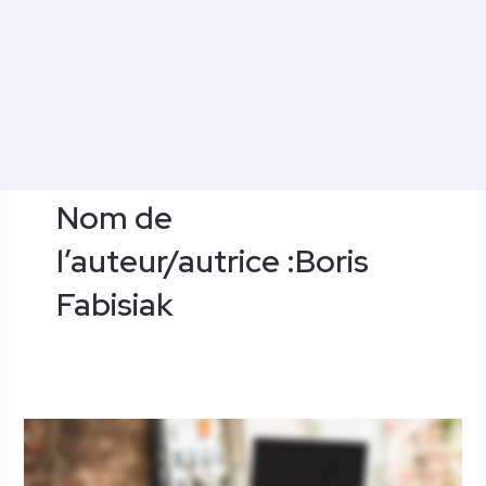
Pagination
d’article
Nom de
l’auteur/autrice :Boris
Fabisiak
Flex
office
et