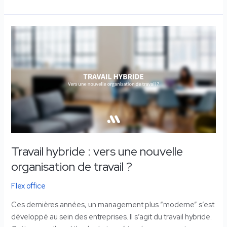
Travail
hybride
:
vers
une
nouvelle
organisation
de
travail
?
Travail hybride : vers une nouvelle
organisation de travail ?
Flex office
Ces dernières années, un management plus “moderne” s’est
développé au sein des entreprises. Il s’agit du travail hybride.