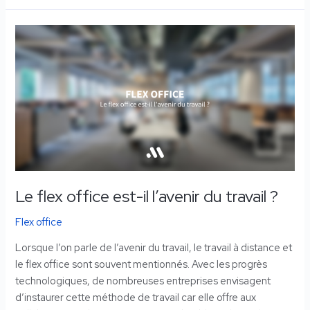
Le
flex
office
est-
il
l’avenir
du
travail
?
Le flex office est-il l’avenir du travail ?
Flex office
Lorsque l’on parle de l’avenir du travail, le travail à distance et
le flex office sont souvent mentionnés. Avec les progrès
technologiques, de nombreuses entreprises envisagent
d’instaurer cette méthode de travail car elle offre aux