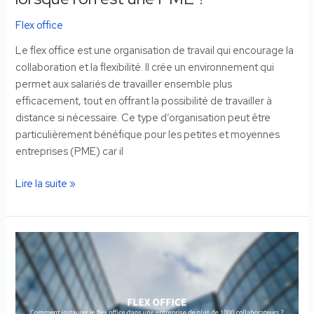
Flex office
Le flex office est une organisation de travail qui encourage la
collaboration et la flexibilité. Il crée un environnement qui
permet aux salariés de travailler ensemble plus
efficacement, tout en offrant la possibilité de travailler à
distance si nécessaire. Ce type d’organisation peut être
particulièrement bénéfique pour les petites et moyennes
entreprises (PME) car il
Lire la suite »
Comment
instaurer
le
flex
office