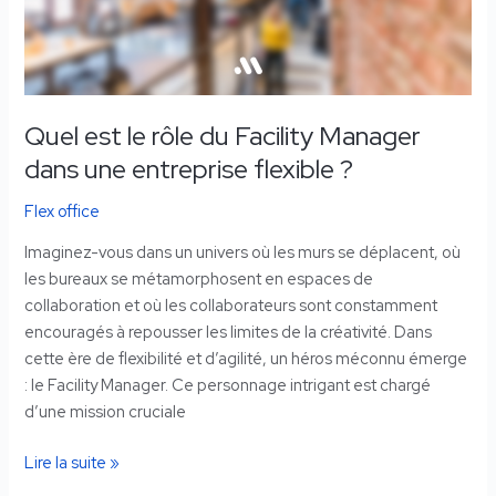
Facility
Manager
dans
une
entreprise
Quel est le rôle du Facility Manager
flexible
dans une entreprise flexible ?
?
Flex office
Imaginez-vous dans un univers où les murs se déplacent, où
les bureaux se métamorphosent en espaces de
collaboration et où les collaborateurs sont constamment
encouragés à repousser les limites de la créativité. Dans
cette ère de flexibilité et d’agilité, un héros méconnu émerge
: le Facility Manager. Ce personnage intrigant est chargé
d’une mission cruciale
Lire la suite »