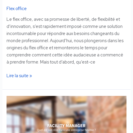
monde
Flex office
du
travail
Le flex office, avec sa promesse de liberté, de flexibilité et
d’innovation, s’est rapidement imposé comme une solution
incontournable pour répondre aux besoins changeants du
monde professionnel. Aujourd’hui, nous plongerons dans les
origines du flex office et remonterons le temps pour
comprendre comment cette idée audacieuse a commencé
à prendre forme. Mais tout d’abord, qu’est-ce
Lire la suite »
Quel
est
le
rôle
du