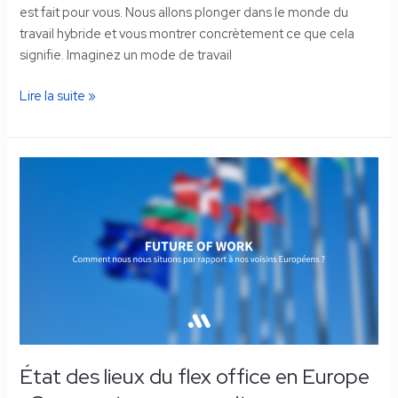
est fait pour vous. Nous allons plonger dans le monde du
travail hybride et vous montrer concrètement ce que cela
signifie. Imaginez un mode de travail
Lire la suite »
État
des
lieux
du
flex
office
en
Europe
:
Comment
État des lieux du flex office en Europe
nous